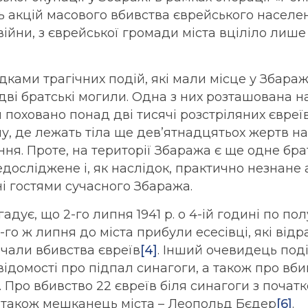
 акцій масового вбивства єврейського населен
 війни, з єврейської громади міста вціліло лише
ками трагічних подій, які мали місце у Збара
 дві братські могили. Одна з них розташована н
й поховано понад дві тисячі розстріляних євреїв
ну, де лежать тіла ще дев’ятнадцятьох жертв н
ня. Проте, на території Збаража є ще одне бр
едосліджене і, як наслідок, практично незнане 
і гостями сучасного Збаража.
дує, що 2-го липня 1941 р. о 4-ій годині по пол
4-го ж липня до міста прибули есесівці, які від
очали вбивства євреїв
[4]
. Інший очевидець поді
 відомості про підпал синагоги, а також про вб
. Про вбивство 22 євреїв біля синагоги з почат
 також мешканець міста – Леопольд Бєдер
[6]
.