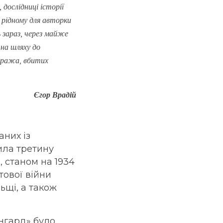
 дослідниці історії
в рідному для авторки
ь зараз, через майже
 на шляху до
аража, вбитих
Єгор Врадій
аних із
ила третину
, станом на 1934
ітової війни
льщі, а також
йнгард» було