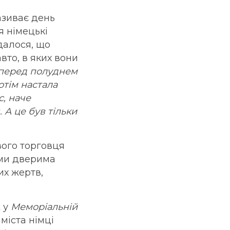
зиває день
я німецькі
далося, що
авто, в яких вони
перед полуднем
отім настала
с, наче
А це був тільки
вого торговця
ими дверима
их жертв,
ж у
Меморіальній
міста німці