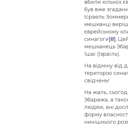
вбили кількох є
був вже згадани
Ісраель Зоммерш
мешканці виріш
єврейському кла
синагоги
[8]
. Це
мешканець Збара
Їшаї (Ізраїль).
На відміну від 
територію синаг
свідчень!
На жаль, сього
Збаража, а тако
людям, ані дос
форму власності
нинішнього розп