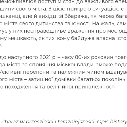
неможливлює доступ містян до важливого еле
щини свого міста. З цією прикрою ситуацією с
канці, але й вихідці зі Збаража, які через баг
 міста свого дитинства та юності. На жаль, са
мує у них несправедливе враження про моє рід
ому мешкають, як тих, кому байдужа власна істор
в.
до наступного 2021 р. – часу 80-их роковин траг
а міста за сприяння міської влади, зможе подо
уб’єктивні перепони та належним чином вшанув
о міста – затишної домівки багатьох поколінь 
го походження та релігійної приналежності.
,
Zbaraż w przeszłości i teraźniejszości. Opis histor