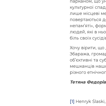
парканом, що у
культурної спад
лише місцеві меш
повертаються до
непам’яті», фор
людей, які в нь
біль своїх сусіді
Хочу вірити, що 
Збаража, громад
об’єктивні та с
мешканців нашог
різного етнічно
Тетяна Федорів
[1]
Henryk Ślaski