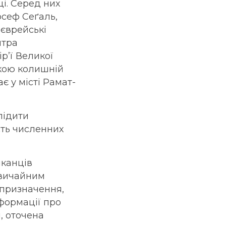
ці. Серед них
осеф Сеґаль,
 єврейські
нтра
р’ї Великої
ркою колишній
 у місті Рамат-
лідити
сть численних
шканців
звичайним
 призначення,
нформації про
, оточена