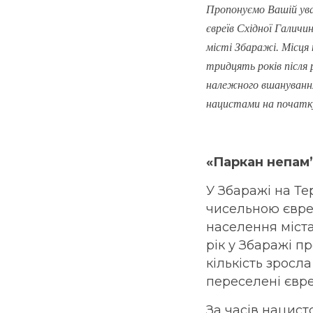
Пропонуємо Вашій ува
євреїв Східної Галичи
місті Збаражі. Місця 
тридцять років після 
належного вшанування
нацистами на початку
«Паркан непам’
У Збаражі на Те
чисельною євре
населення міста
рік у Збаражі п
кількість зросла
переселені євре
За часів нацист