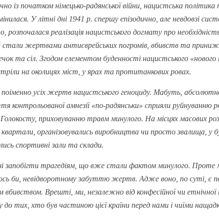
чно із початком німецько-радянської війни, нацистська політика п
інилася. У літні дні 1941 р. спершу епізодично, але невдовзі си
, розпочалася реалізація нацистського догмату про необхідність 
ей стали жертвами антиєврейських погромів, вбивств та приниже
ечок та сіл. Згодом елементом буденності нацистського «нового
стріли на околицях міст, у ярах та протитанкових ровах.
 поіменно усіх жертв нацистського геноциду. Мабуть, абсолютно
тя контрольованої амнезії «по-радянськи» сприяли руйнуванню ро
Голокосту, приховуванню травм минулого. На місцях масових роз
квартали, організовувались виробництва чи просто звалища, у б
ись спортивні зали та склади.
озі запобігти трагедіям, що вже стали фактом минулого. Прот
сь би, невідворотному забуттю жертв. Адже воно, по суті, є 
вбивством. Врешті, ми, незалежно від конфесійної чи етнічної
о тих, хто був частиною цієї країни перед нами і чиїми нащадка