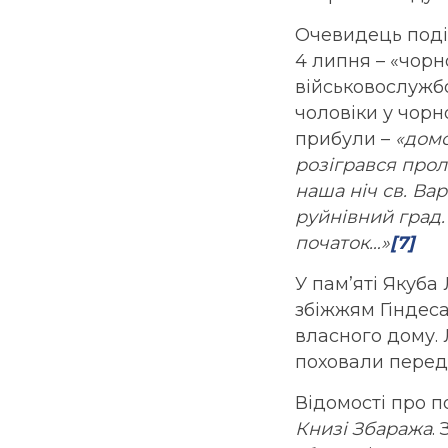
Очевидець подій
4 липня – «чорн
військовослужбо
чоловіки у чорн
прибули –
«домо
розігрався прол
наша ніч св. Вар
руйнівний град.
початок…»
[7]
У пам’яті Якуба
збіжжям Гіндес
власного дому. 
поховали перед
Відомості про п
Книзі Збаража
.