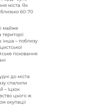
ня міста. Як
 близько 60-70
жі майже
а території
; інша – поблизу
ацистської
атське поховання
ані
удні до міста
разу спалили
й – Іцхок
ивство цього ж
ком окупації