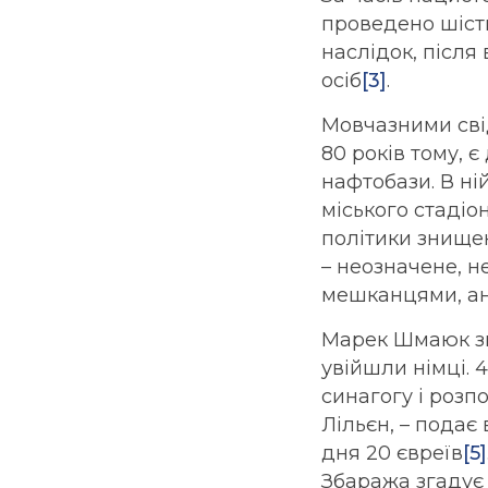
проведено шість
наслідок, після
осіб
[3]
.
Мовчазними свід
80 років тому, є
нафтобази. В ні
міського стадіо
політики знищен
– неозначене, н
мешканцями, ан
Марек Шмаюк зга
увійшли німці. 
синагогу і розп
Лільєн, – подає
дня 20 євреїв
[5]
Збаража згадує