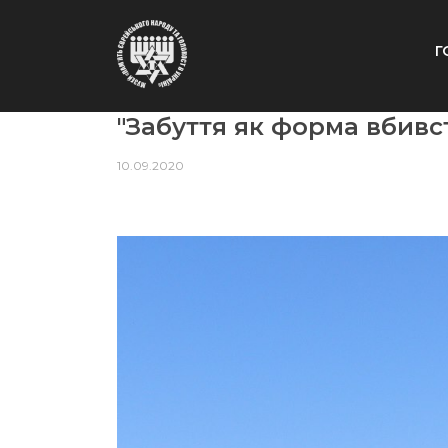
Г
"Забуття як форма вбивс
10.09.2020