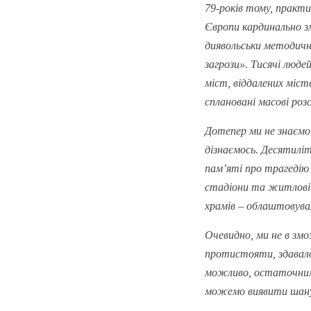
79-років тому, практи
Європи кардинально зм
диявольськи методично
загрози». Тисячі люд
міст, віддалених міст
сплановані масові роз
Дотепер ми не знаємо
дізнаємось. Десятиліт
пам’яті про трагедію 
стадіони та житлові 
храмів – облаштовувал
Очевидно, ми не в зм
протистояти, здавало
можливо, остаточним 
можемо виявити шану д