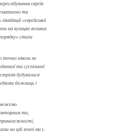
ереслідування євреїв
стематично та
ліквідації «єврейської
нь на вулицях великих
 порядку» стали
 точно ніколи не
динної та суспільної
стрілів будувалися
удівлях божниць і
е можемо
повторним та,
 приналежності,
ми на цій землі ми є.