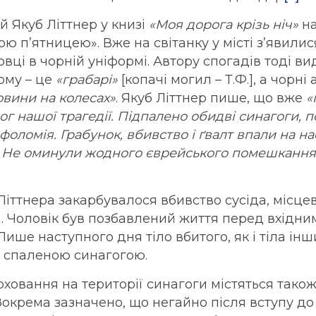
 Якуб Літтнер у книзі
«Моя дорога крізь ніч»
на
ою п’ятницею». Вже на світанку у місті з’явилис
вці в чорній уніформі. Автору спогадів тоді ви
ому – це
«грабарі»
[копачі могил – Т.Ф.], а чорні 
вини на колесах»
. Якуб Літтнер пише, що вже
«
ог нашої трагедії. Підпалено обидві синагоги, п
фоломія. Грабунок, вбивство і ґвалт впали на на
 Не оминули жодного єврейського помешкання. 
 Літтнера закарбувалося вбивство сусіда, місце
а. Чоловік був позбавлений життя перед вхідн
Лише наступного дня тіло вбитого, як і тіла інш
 спаленою синагогою.
оховання на території синагоги містяться тако
 Зокрема зазначено, що негайно після вступу до 