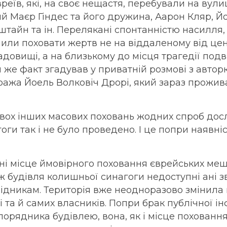
вреїв, які, на своє нещастя, перебували на вули
й Маєр Гіндес та його дружина, Аарон Кляр, Й
тайн та ін. Перелякані спонтанністю насилля,
или поховати жертв не на віддаленому від це
довищі, а на близькому до місця трагедії подві
й же факт згадував у приватній розмові з авто
жа Йоель Волковіч Дрорі, який зараз проживає
двох інших масових поховань жодних спроб дос
оги так і не було проведено. І це попри наявні
дні місце ймовірного поховання єврейських ме
ж будівля колишньої синагоги недоступні ані 
лідникам. Територія вже неодноразово змінила
 та й самих власників. Попри брак публічної і
орядника будівлею, вона, як і місце поховання