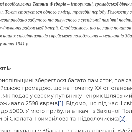
зі повідомлення
Тетяни Федорів
– історикині, громадської діячки,
ни. Текст стосується одного з місць трагедій періоду Голокосту 
невиправдано забутого та вилученого з суспільної пам’яті навіт
руйнування радянської імперії. Сподіваємось, що це лише початок
 наших співвітчизників єврейського походження – мешканців Зб
 липня 1941 р.
яті»
рнопільщині збереглося багато пам’яток, пов’яз
йською громадою, що на початку ХХ ст. станов
. Як подає у своєму путівнику Генрик Шляський
роживало 2598 євреїв
[1]
. Відомо, що під час ІІ св
 до 5000. У місто прибули втікачі із Західної По
ї зі Скалата, Гримайлова та Підволочиська
[2]
.
ської окупації у Збаражі в рамках операції «Ре