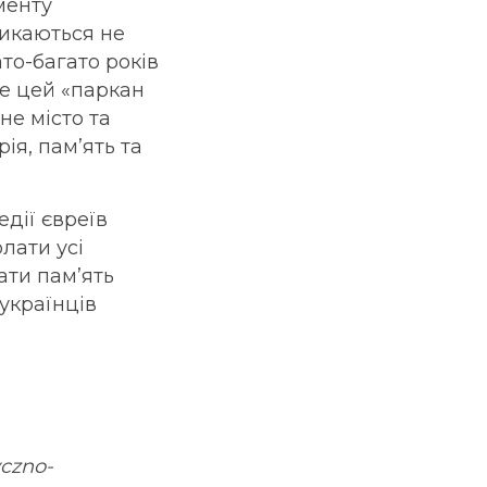
менту
тикаються не
ато-багато років
ме цей «паркан
не місто та
ія, пам’ять та
едії євреїв
лати усі
ати пам’ять
українців
yczno-