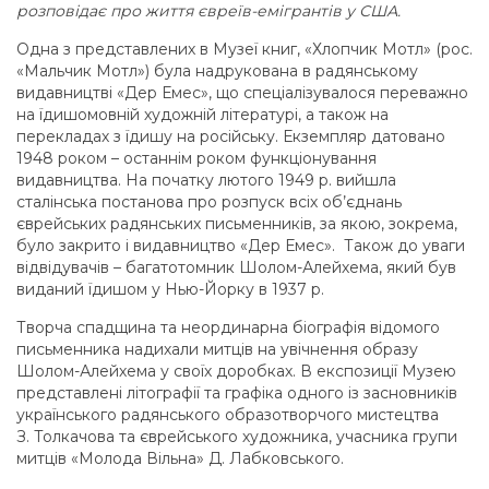
розповідає про життя євреїв-емігрантів у США.
Одна з представлених в Музеї книг, «Хлопчик Мотл» (рос.
«Мальчик Мотл») була надрукована в радянському
видавництві «Дер Емес», що спеціалізувалося переважно
на їдишомовній художній літературі, а також на
перекладах з їдишу на російську. Екземпляр датовано
1948 роком – останнім роком функціонування
видавництва. На початку лютого 1949 р. вийшла
сталінська постанова про розпуск всіх об’єднань
єврейських радянських письменників, за якою, зокрема,
було закрито і видавництво «Дер Емес». Також до уваги
відвідувачів – багатотомник Шолом-Алейхема, який був
виданий їдишом у Нью-Йорку в 1937 р.
Творча спадщина та неординарна біографія відомого
письменника надихали митців на увічнення образу
Шолом-Алейхема у своїх доробках. В експозиції Музею
представлені літографії та графіка одного із засновників
українського радянського образотворчого мистецтва
З. Толкачова та єврейського художника, учасника групи
митців «Молода Вільна» Д. Лабковського.