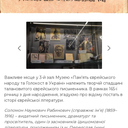
Важливе місце у 3-й залі Музею «Пам’ять єврейського
народу та Голокост в Україні» належить творчій спадщині
талановитого єврейського письменника. В рамках 165-ї
річниці з дня народження, згадуємо про відому постать в
історії єврейської літератури.
Соломон Наумович Рабинович (справжнє ім’я) (1859–
1916) – видатний письменник, драматург та
просвітитель, один із засновників їдишомовної
літератури, п
оходженням із м. Переяслав (нині