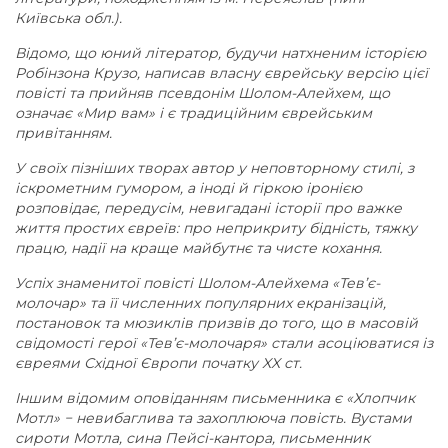
Київська обл.).
Відомо, що юний літератор, будучи натхненим історією
Робінзона Крузо, написав власну єврейську версію цієї
повісті та прийняв псевдонім Шолом-Алейхем, що
означає «Мир вам» і є традиційним єврейським
привітанням.
У своїх пізніших творах автор у неповторному стилі, з
іскрометним гумором, а іноді й гіркою іронією
розповідає, передусім, невигадані історії про важке
життя простих євреїв: про неприкриту бідність, тяжку
працю, надії на краще майбутнє та чисте кохання.
Успіх знаменитої повісті Шолом-Алейхема «Тев’є-
молочар» та її численних популярних екранізацій,
постановок та мюзиклів призвів до того, що в масовій
свідомості герої «Тев’є-молочаря» стали асоціюватися із
євреями Східної Європи початку XX ст.
Іншим відомим оповіданням письменника є «Хлопчик
Мотл» − невибаглива та захоплююча повість. Вустами
сироти Мотла, сина Пейсі-кантора, письменник