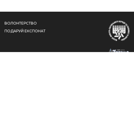
ВОЛОНТЕРСТВО
ПОДАРУЙ ЕКСПОНАТ
вул. Шолом-Алейхема, 4/26, КДЦ "Менора", Дніпро,
Дніпропетровська область, 49044
jewishmuseum@jmhum.org
+38 (050) 452 21 63
+38 (056) 717 70 16