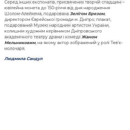
Серед інших експонатів, присвячених творчій спадщині –
ювілейна монета до 150-річчя від дня народження
Шолом-Алейхема, подарована
Зелігом Брезом
,
директором Єврейської громади м. Дніпро; плакат,
подарований Музею народним артистом України,
колишнім художнім керівником Дніпровського
академічного театру драми і комедії
Жаном
Мельниковим
, на якому актор зображений у ролі Тев’є-
молочаря.
Людмила Сандул