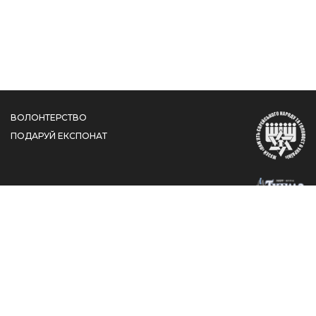
ВОЛОНТЕРСТВО
ПОДАРУЙ ЕКСПОНАТ
вул. Шолом-Алейхема, 4/26, КДЦ "Менора", Дніпро,
Дніпропетровська область, 49044
jewishmuseum@jmhum.org