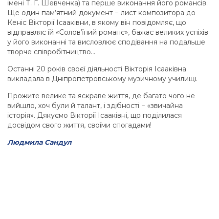
імені Т. Г. Шевченка) та перше виконання його романсів.
Ще один пам’ятний документ − лист композитора до
Кеніс Вікторії Ісааківни, в якому він повідомляє, що
відправляє їй «Солов’їний романс», бажає великих успіхів
у його виконанні та висловлює сподівання на подальше
творче співробітництво…
Останні 20 років своєї діяльності Вікторія Ісааківна
викладала в Дніпропетровському музичному училищі.
Прожите велике та яскраве життя, де багато чого не
вийшло, хоч були й талант, і здібності − «звичайна
історія». Дякуємо Вікторії Ісааківні, що поділилася
досвідом свого життя, своїми спогадами!
Людмила Сандул