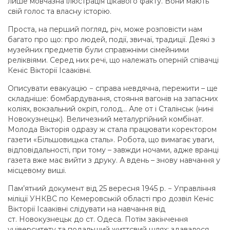
лише мовчазна ілюстрація цікавого факту. Вони мають
свій голос та власну історію.
Проста, на перший погляд, річ, може розповісти нам
багато про що: про людей, події, звичаї, традиції. Деякі з
музейних предметів були справжніми сімейними
реліквіями. Серед них речі, що належать оперній співачці
Кеніс Вікторії Ісааківні.
Описувати евакуацію − справа невдячна, пережити – ще
складніше: бомбардування, стояння вагонів на запасних
коліях, вокзальний окріп, голод... Але от і Сталінськ (нині
Новокузнецьк). Величезний металургійний комбінат.
Молода Вікторія одразу ж стала працювати коректором
газети «Більшовицька сталь». Робота, що вимагає уваги,
відповідальності, при тому – завжди ночами, адже вранці
газета вже має вийти з друку. А вдень – знову навчання у
місцевому виші.
Пам’ятний документ від 25 вересня 1945 р. − Управління
міліції УНКВС по Кемеровській області про дозвіл Кеніс
Вікторії Ісааківні слідувати на навчання від
ст. Новокузнецьк до ст. Одеса. Потім закінчення
університету та подальший життєвий шлях; здавалося,