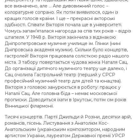
все визначено, але ... Але дивовижний голос −
колоратурне сопрано. Як потім виявилося, один із
кращих голосів країни. І ще – прекрасні акторські
здібності. Співати Вікторія почала ще в університеті.
Чомусь запам’яталася нагорода за спів тих років − відріз
штапеля. У 1948 р. Вікторія закінчила з відзнакою
Дніпропетровське музичне училище ім. Глінки (нині
Дніпровська академія музики). Скільки було концертів,
гастролей! Вікторія працювала солісткою радіо нашого
міста. З табору повертається чудова жінка Наталя Сац.
До організації дитячого музичного театру ще далеко, і
Сац очолила Гастрольний театр (перший у СРСР
професійний музичний театр для дітей та юнацтва).
Вікторія з головою занурюється в роботу: працює у
Наталії Сац. Але головна біда – немає московської
прописки. Доводиться їхати в Іркутськ, потім сім років
Вінницької філармонії.
Тисячі концертів. Партії Джильди й Розіни, десятки арій,
романсів, пісень. Листування з Анатолієм Кос-
Анатольським (українським композитором, народним
артистом України, лауреатом Державної премії УРСР