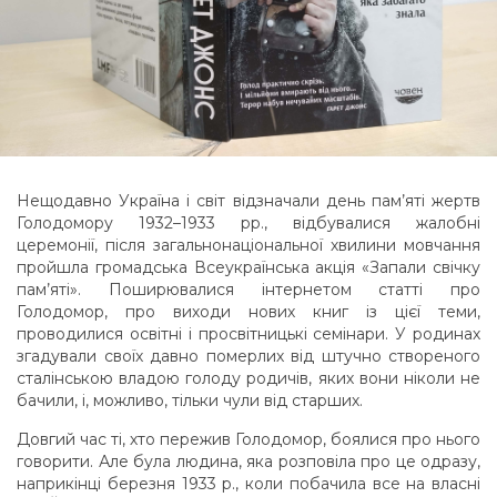
Нещодавно Україна і світ відзначали день пам’яті жертв
Голодомору 1932–1933 рр., відбувалися жалобні
церемонії, після загальнонаціональної хвилини мовчання
пройшла громадська Всеукраїнська акція «Запали свічку
пам’яті». Поширювалися інтернетом статті про
Голодомор, про виходи нових книг із цієї теми,
проводилися освітні і просвітницькі семінари. У родинах
згадували своїх давно померлих від штучно створеного
сталінською владою голоду родичів, яких вони ніколи не
бачили, і, можливо, тільки чули від старших.
Довгий час ті, хто пережив Голодомор, боялися про нього
говорити. Але була людина, яка розповіла про це одразу,
наприкінці березня 1933 р., коли побачила все на власні