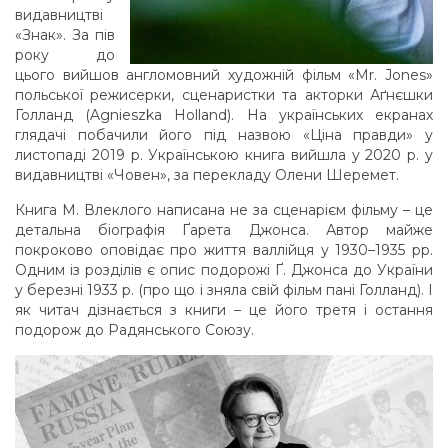
видавництві
«Знак». За пів
року до
цього вийшов англомовний художній фільм «Mr. Jones»
польської режисерки, сценаристки та акторки Аґнєшки
Голланд (Agnieszka Holland). На українських екранах
глядачі побачили його під назвою «Ціна правди» у
листопаді 2019 р. Українською книга вийшла у 2020 р. у
видавництві «Човен», за перекладу Олени Шеремет.
Книга М. Влеклого написана не за сценарієм фільму – це
детальна біографія Ґарета Джонса. Автор майже
покроково оповідає про життя валлійця у 1930–1935 рр.
Одним із розділів є опис подорожі Ґ. Джонса до України
у березні 1933 р. (про що і зняла свій фільм пані Голланд). І
як читач дізнається з книги – це його третя і остання
подорож до Радянського Союзу.