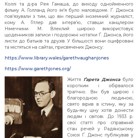
Коллі та д-ра Рея Гамаша, до виходу однойменного
фільму А. Голланд його ім’я було маловідоме. Ґ. Джонса
пов’язували з тим, що він перший іноземний журналіст,
кому А. Гітлер дав інтерв’ю, ставши канцлером
Німеччини. М. Влеклий широко використовує
щоденникові записи і подорожні нотатки Ґ. Джонса, його
листи до батьків та друзів. У більшості вони оцифровані
та містяться на сайтах, присвячених Джонсу:
https://www.library.wales/garethvaughanjones
https://www.garethjones.org/
Життя
Ґарета Джонса
було
коротким і обірвалося
трагічно. Він був щирою і
благородною людиною,
свято вірив в істину, яку за
будь-яку ціну хотів донести
людям і світові. До 1933 р.
свої статті про справжній
стан речей у Радянському
Союзі Ґ. Джонс публікував у