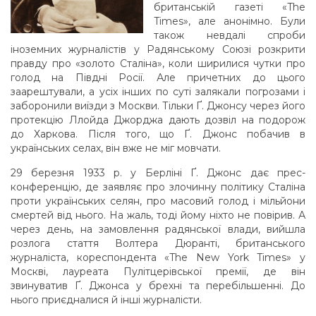
британській газеті «The
Times», але анонімно. Були
також невдалі спроби
іноземних журналістів у Радянському Союзі розкрити
правду про «золото Сталіна», коли ширилися чутки про
голод на Півдні Росії. Але причетних до цього
заарештували, а усіх інших по суті залякали погрозами і
заборонили виїзди з Москви. Тільки Ґ. Джонсу через його
протекцію Ллойда Джорджа дають дозвіл на подорож
до Харкова. Після того, що Ґ. Джонс побачив в
українських селах, він вже не міг мовчати.
29 березня 1933 р. у Берліні Ґ. Джонс дає прес-
конференцію, де заявляє про злочинну політику Сталіна
проти українських селян, про масовий голод і мільйони
смертей від нього. На жаль, тоді йому ніхто не повірив. А
через день, на замовлення радянської влади, вийшла
розлога стаття Волтера Дюранті, британського
журналіста, кореспондента «The New York Times» у
Москві, лауреата Пулітцерівської премії, де він
звинуватив Ґ. Джонса у брехні та перебільшенні. До
нього приєдналися й інші журналісти.