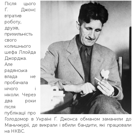
Після цього
Ґ. Джонс
втратив
роботу,
друзів,
прихильність
свого
колишнього
шефа Ллойда
Джорджа.
Але
радянська
влада не
пробачала
нічого і
ніколи. Через
два роки
після
публікації про
Голодомор в Україні Ґ. Джонса обманом заманили до
Маньчжурії, де викрали і вбили бандити, які працювали
на НКВС.