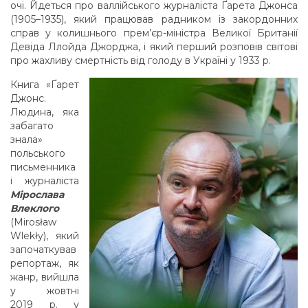
очі. Йдеться про валлійського журналіста Ґарета Джонса
(1905–1935), який працював радником із закордонних
справ у колишнього прем’єр-міністра Великої Британії
Девіда Ллойда Джорджа, і який перший розповів світові
про жахливу смертність від голоду в Україні у 1933 р.
Книга «Ґарет
Джонс.
Людина, яка
забагато
знала»
польського
письменника
і журналіста
Мірослава
Влеклого
(Mirosław
Wlekły), який
започаткував
репортаж, як
жанр, вийшла
у жовтні
2019 р. у