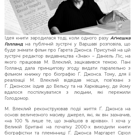
Ідея книги зародилася тоді, коли одного разу
Аґнєшка
Голланд
на публічній зустрічі у Варшаві розповіла, що
буде знімати фільм про Ґарета Джонса. Присутній на цій
зустрічі редактор видавництва «Знак» – Даніель Ліс, на
якого працював М. Влеклий, зацікавився темою. Пані
Голланд дала принципову згоду видати паралельно з
фільмом книжку про біографію Ґ. Джонса. Тому, для її
реалізації М. Влеклий відвідав місця, пов’язані з
Ґ. Джонсом: їздив до Вельсу та на Харківщину, де йому
вдалося поспілкуватися з людьми, які пережили
Голодомор.
М. Влеклий реконструював події життя Ґ. Джонса на
основі величезного масиву джерел, які, як він зазначив,
«на 100 % лише те, що знайшов в архівах». І хоча у
Великій Британії на початку 2000-х виходили книги
біографістки та племінниці Ґ. Джонса Маргарет Сіріол