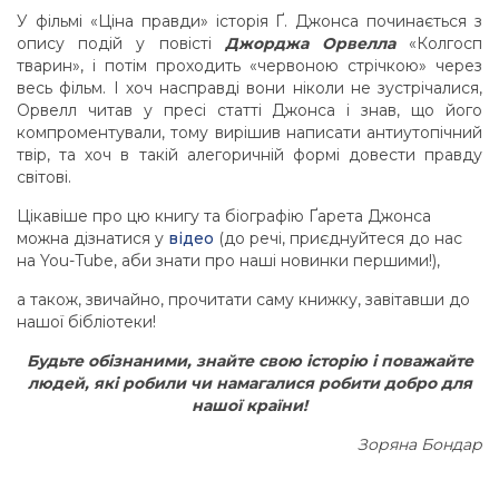
У фільмі «Ціна правди» історія Ґ. Джонса починається з
опису подій у повісті
Джорджа Орвелла
«Колгосп
тварин», і потім проходить «червоною стрічкою» через
весь фільм. І хоч насправді вони ніколи не зустрічалися,
Орвелл читав у пресі статті Джонса і знав, що його
компроментували, тому вирішив написати антиутопічний
твір, та хоч в такій алегоричній формі довести правду
світові.
Цікавіше про цю книгу та біографію Ґарета Джонса
можна дізнатися у
відео
(до речі, приєднуйтеся до нас
на You-Tube, аби знати про наші новинки першими!),
а також, звичайно, прочитати саму книжку, завітавши до
нашої бібліотеки!
Будьте обізнаними, знайте свою історію і поважайте
людей, які робили чи намагалися робити добро для
нашої країни!
Зоряна Бондар