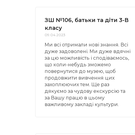
ЗШ №106, батьки та діти 3-В
класу
09.04.2023
Ми всі отримали нові знання. Всі
дуже задоволені. Ми дуже вдячні
за цю можливість і сподіваємось,
що коли-небудь зможемо
повернутися до музею, щоб
продовжити вивчення цих
захоплюючих тем. Ще раз
дякуємо за чудову екскурсію та
за Вашу працю в цьому
важливому закладі культури.