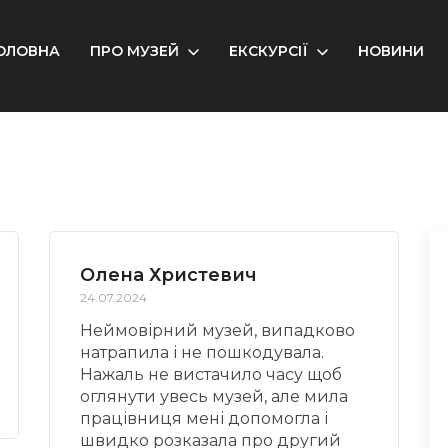
ОЛОВНА
ПРО МУЗЕЙ
ЕКСКУРСІЇ
НОВИНИ
Олена Христевич
24.07.2024
Неймовірний музей, випадково
натрапила і не пошкодувала.
Нажаль не вистачило часу щоб
оглянути увесь музей, але мила
працівниця мені допомогла і
швидко розказала про другий