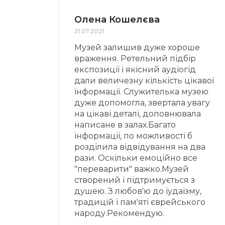
Олена Кошелєва
21.07.2021
Музей залишив дуже хороше
враження. Ретельний підбір
експозиції і якісний аудіогід
дали величезну кількість цікавої
інформації. Служителька музею
дуже допомогла, звертала увагу
на цікаві деталі, доповнювала
написане в залах.Багато
інформації, по можливості б
розділила відвідування на два
рази. Оскільки емоційно все
"переварити" важко.Музей
створений і підтримується з
душею. З любов'ю до іудаїзму,
традицій і пам'яті єврейського
народу.Рекомендую.