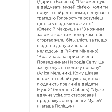
(Дарина Бєляєва). "Рекомендую
відвідувати музей сім'єю. Коли ти
поруч з найріднішими, відчуваєш
трагедію Голокосту та розумієш
цінність людського життя"
(Олексій Макрушин) "З кожним
залом, з кожним поверхом тебе
огортає жаль, біль, злість за те, що
людство допустило такі
нелюдські дії"(Рита Міненко)
"Вразила зала присвячена
Праведникам Народів Світу. Це
заслуговує на велику пошану"
(Аліса Мельник). Кому цікава
історія та небайдужі людство і
людяність повинні відвідати
Музей" (Богдана Соболь). "Дуже
вдячна усім, хто створював і
продовжує створювати Музей"
(Наташа Поліщук)