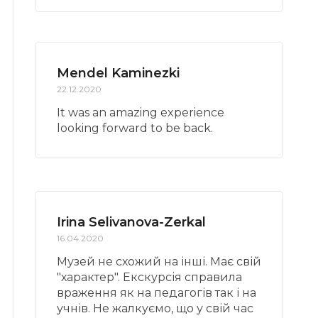
Mendel Kaminezki
22.12.2020
It was an amazing experience
looking forward to be back.
Irina Selivanova-Zerkal
16.04.2020
Музей не схожий на інші. Має свій
"характер". Екскурсія справила
враження як на педагогів так і на
учнів. Не жалкуємо, що у свій час