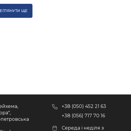
ЕГЛЯНУТИ ЩЕ
ейхема,
+38 (050) 452 21 63
ора",
+38 (056) 717 70 16
опетровська
Середа і неділя з