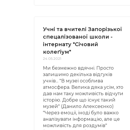
Учні та вчителі Запорізької
спецалізованої школи -
інтернату "Січовий
колеґіум"
24.05.2021
Ми безмежно вдячні. Просто
залишимо декілька відгуків
учнів... "В музеї особлива
атмосфера. Велика дяка усім, хто
дав нам таку можливість відчути
історію. Добре що існує такий
музей" (Данило Алексеєнко)
"Через емоції, іноді було важко
аналізувати інформацію, але це
можливість для роздумів"