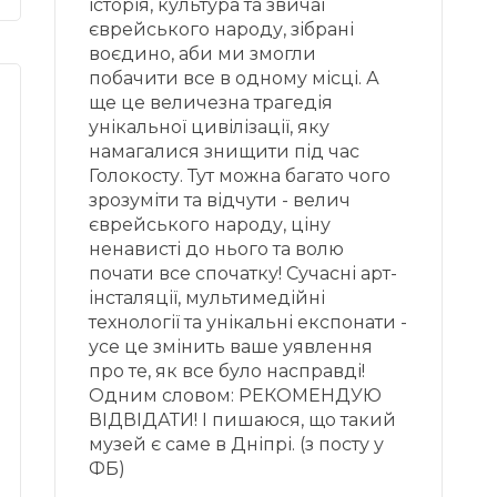
історія, культура та звичаї
єврейського народу, зібрані
воєдино, аби ми змогли
побачити все в одному місці. А
ще це величезна трагедія
унікальної цивілізації, яку
намагалися знищити під час
Голокосту. Тут можна багато чого
зрозуміти та відчути - велич
єврейського народу, ціну
ненависті до нього та волю
почати все спочатку! Сучасні арт-
інсталяції, мультимедійні
технології та унікальні експонати -
усе це змінить ваше уявлення
про те, як все було насправді!
Одним словом: РЕКОМЕНДУЮ
ВІДВІДАТИ! І пишаюся, що такий
музей є саме в Дніпрі. (з посту у
ФБ)