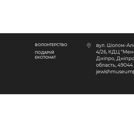
ВОЛОНТЕРСТВО
вул. Шолом-Ал
4/26, КДЦ "Мен
ПОДАРУЙ
ЕКСПОНАТ
Дніпро, Дніпр
область, 49044
jewishmuseum
©Музей "Пам'ять єврейського народу та Голок