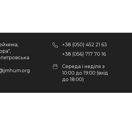
ейхема,
+38 (050) 452 21 63
ора",
+38 (056) 717 70 16
опетровська
Середа і неділя з
@jmhum.org
10:00 до 19:00 (вхід
до 18:00)
ост в Україні"
Використання матеріал