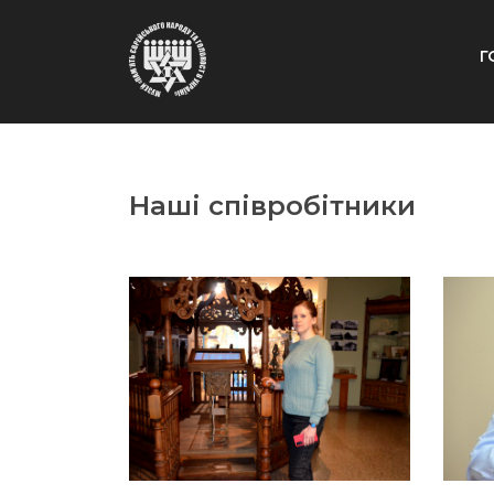
Г
Наші співробітники