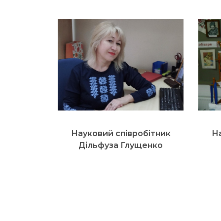
Науковий співробітник
На
Дільфуза Глущенко