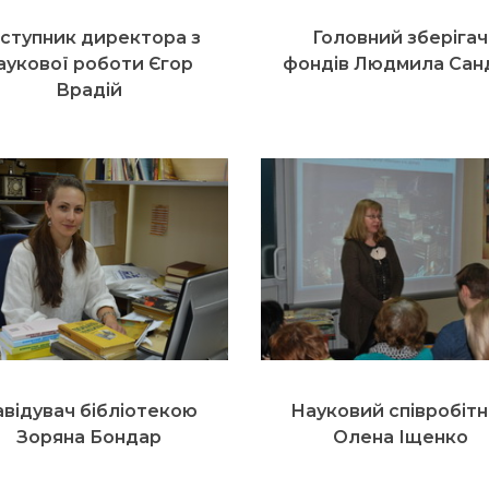
ступник директора з
Головний зберігач
аукової роботи Єгор
фондів Людмила Сан
Врадій
авідувач бібліотекою
Науковий співробіт
Зоряна Бондар
Олена Іщенко