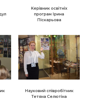
Kерівник освітніх
дул
програм Ірина
Піскарьова
ник
Науковий співробітник
Тетяна Селютіна