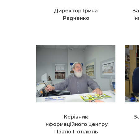
Директор Ірина
За
Радченко
н
Керівник
З
інформаційного центру
Павло Поллюль